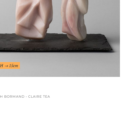
, H
15cm
TH BORMAND
·
CLAIRE TEA