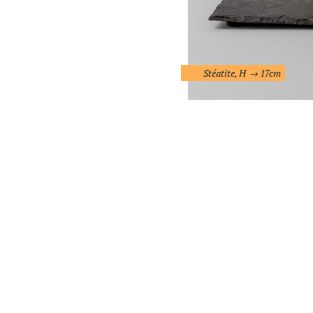
Stéatite, H
17cm