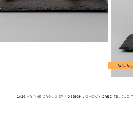
Stéatite
2026
ARIANE CROVISIER
/ DESIGN :
GHCW
/ CREDITS :
JUDI